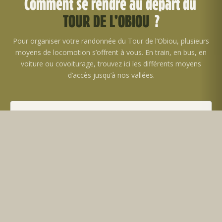
Comment se rendre au départ du
TOUR DE L’OBIOU
?
Pour organiser votre randonnée du Tour de l’Obiou, plusieurs
moyens de locomotion s’offrent à vous. En train, en bus, en
voiture ou covoiturage, trouvez ici les différents moyens
d’accès jusqu’à nos vallées.
En train
Gare SNCF les plus proches :
Grenoble
(accès depuis Lyon, Paris, Marseille…)
Veynes – Dévoluy
(accès depuis Gap, Grenoble,
Marseille)
Lus la Croix Haute
Des
correspondances par bus
sont possibles depuis
ces gares