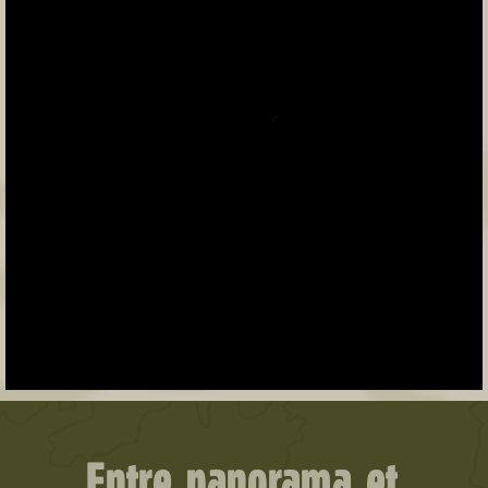
Entre
panorama
et