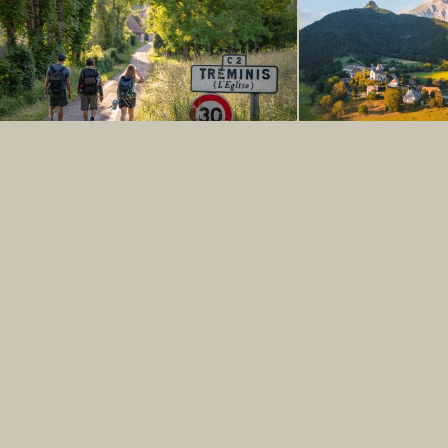
ÉTAPE 3
: Tréminis ⇢ Lachaup