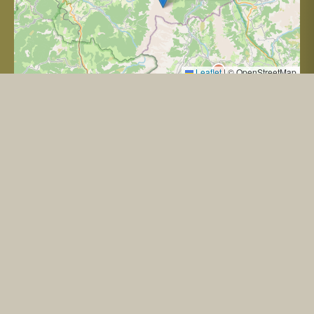
Leaflet
|
© OpenStreetMap
NOS PARTENAIRES
LE TOUR DE L'OBIOU : ACCÈS