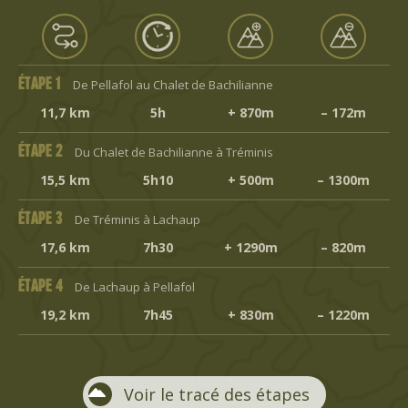
ÉTAPE 1
De Pellafol au Chalet de Bachilianne
11,7 km
5h
+ 870m
– 172m
ÉTAPE 2
Du Chalet de Bachilianne à Tréminis
15,5 km
5h10
+ 500m
– 1300m
ÉTAPE 3
De Tréminis à Lachaup
17,6 km
7h30
+ 1290m
– 820m
ÉTAPE 4
De Lachaup à Pellafol
19,2 km
7h45
+ 830m
– 1220m
Voir le tracé des étapes